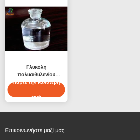
Γλυκόλη
πολυαιθυλενίου
γόμφος-200/γόμφος-400
Πάρτε την καλύτερη
600 4000 6000 8000
CAS 25322-68-3
τιμή
Επικοινωνήστε μαζί μας