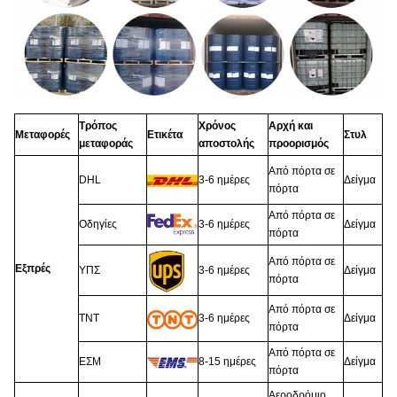
Τρόπος
Χρόνος
Αρχή και
Μεταφορές
Ετικέτα
Στυλ
μεταφοράς
αποστολής
προορισμός
Από πόρτα σε
DHL
3-6 ημέρες
Δείγμα
πόρτα
Από πόρτα σε
Οδηγίες
3-6 ημέρες
Δείγμα
πόρτα
Από πόρτα σε
Εξπρές
ΥΠΣ
3-6 ημέρες
Δείγμα
πόρτα
Από πόρτα σε
TNT
3-6 ημέρες
Δείγμα
πόρτα
Από πόρτα σε
ΕΣΜ
8-15 ημέρες
Δείγμα
πόρτα
Αεροδρόμιο