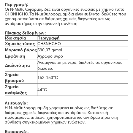
Περιγραφή:
Οι N-Μεθυλοφορμαμίδες είναι οργανικές ενώσεις με χημικό τύπο
CH3NHCHO.Τα N-μεθυλοφορμαμίδια είναι ευέλικτοι διαλύτες που
χρησιμοποιούνται σε διάφορες χημικές διεργασίες και ως
αντιδραστήρες στην οργανική σύνθεση.
Πίνακας δεδομένων:
Ιδιοκτησία
Περιγραφή
Χημικός τύπος
CH3NHCHO
Μοριακό βάρος
590,07 g/mol
Εμφάνιση
Άχρωμο υγρό
Αναμιγνύεται με νερό, διαλυτές σε οργανικούς
Διαλυτότητα
διαλύτες
Σημείο
152-153°C
βρασμού
Σημείο
44°C
ανάφλεξης
Λειτουργία:
Η N-Μεθυλοφορμαμίδη χρησιμεύει κυρίως ως διαλύτης σε
διάφορες χημικές διεργασίες και αντιδράσεις.Κατασκευή
πολυμερώνΕπιπλέον, χρησιμοποιείται ως αντιδραστήριο στη
σύνθεση συγκεκριμένων χημικών ενώσεων.
Εφαρμογές: