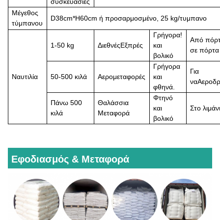
συσκευασίες
Μέγεθος
D
38cm*
H
60cm ή προσαρμοσμένο, 25 kg/τυμπανο
τύμπανου
Γρήγορα!
Από πόρ
1-50 kg
Διεθνές
Εξπρές
και
σε πόρτα
βολικό
Γρήγορα
Για
Ναυτιλία
50-500 κιλά
Αερομεταφορές
και
να
Αεροδρ
φθηνά.
Φτηνό
Πάνω
500
Θαλάσσια
και
Στο λιμάν
κιλά
Μεταφορά
βολικό
Εφοδιασμός & Μεταφορά