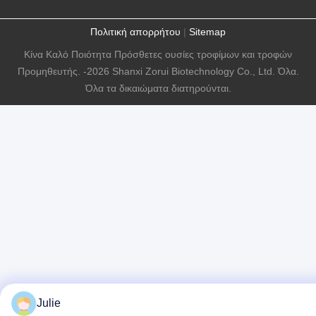
Πολιτική απορρήτου
|
Sitemap
Κίνα Καλό Ποιότητα Πρόσθετες ουσίες τροφίμων και τροφών
Προμηθευτής. -2026 Shanxi Zorui Biotechnology Co., Ltd. Όλα.
Όλα τα δικαιώματα διατηρούνται.
Julie