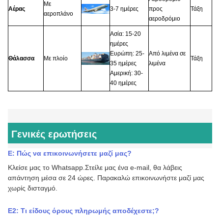
Με
Αέρας
3-7 ημέρες
προς
Τάξη
αεροπλάνο
αεροδρόμιο
Ασία: 15-20
ημέρες
Ευρώπη: 25-
Από λιμένα σε
Θάλασσα
Με πλοίο
Τάξη
35 ημέρες
λιμένα
Αμερική: 30-
40 ημέρες
Γενικές ερωτήσεις
Ε: Πώς να επικοινωνήσετε μαζί μας
?
Κλείσε μας το Whatsapp.
Στείλε μας ένα e-mail, θα λάβεις
απάντηση μέσα σε 24 ώρες.
Παρακαλώ επικοινωνήστε μαζί μας
χωρίς δισταγμό.
Ε2:
Τι είδους όρους πληρωμής αποδέχεστε;
?