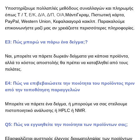
Υποστηρίζουμε πολλαπλές μεθόδους συναλλαγών και πληρωμής
όπως T / T,
Ε/Κ, Δ/Α, Δ/Π, Ο/Α,
ΜάντιΓκραμ,
Πιστωτική κάρτα,
PayPal,
Western Union,
Κεφαλαιαγορά
και
κλπ. Παρακαλούμε
επικοινωνήστε μαζί μας αν χρειάζεστε περισσότερες πληροφορίες.
Ε3:
Πώς μπορώ να πάρω ένα δείγμα;
?
Ναι, μπορείτε να πάρετε δωρεάν δείγματα για κάποια προϊόντα,
αλλά το κόστος αποστολής θα πρέπει να καταβληθεί από τους
πελάτες.
Ε4: Πώς να επιβεβαιώσετε την ποιότητα του προϊόντος πριν
από την τοποθέτηση παραγγελιών
Μπορείτε να πάρετε ένα δείγμα, ή μπορούμε να σας στείλουμε
πιστοποιητικό ανάλυσης ή HPLC ή NMR.
Q
5
:
Πώς να εγγυηθείτε την ποιότητα των προϊόντων σας;
Εξασφαλίζεται αυστηρός έλεγχος δειγματοληψίας των προϊόντων