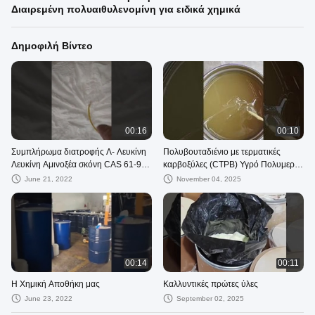
Διαιρεμένη πολυαιθυλενομίνη για ειδικά χημικά
Δημοφιλή Βίντεο
00:16
00:10
Συμπλήρωμα διατροφής Λ- Λευκίνη
Πολυβουταδιένιο με τερματικές
Λευκίνη Αμινοξέα σκόνη CAS 61-90-
καρβοξύλες (CTPB) Υγρό Πολυμερές
5
για Συγκολλητικά, Σφραγιστικά και
June 21, 2022
November 04, 2025
Επιστρώσεις
00:14
00:11
Η Χημική Αποθήκη μας
Καλλυντικές πρώτες ύλες
June 23, 2022
September 02, 2025