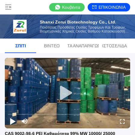
Κουβέντα
ΕΠΙΚΟΙΝΩΝΙΑ
Shanxi Zorui Biotechnology Co., Ltd.
Ποιότητας Πρόσθετες Ουσίες Τροφίμων Και Τροφών,
Βιομηχανικές Χημικές Ουσίες Βαθμού Κατασκευαστής
Από Την Κίνα
ΣΠΊΤΙ
ΒΊΝΤΕΟ
ΛΊΣΤΑ ΑΝΑΠΑΡΑΓΩΓΉΣ
ΙΣΤΟΣΕΛΊΔΑ
CAS 9002-98-6 PEI Καθαρότητα 99% MW 10000/ 25000