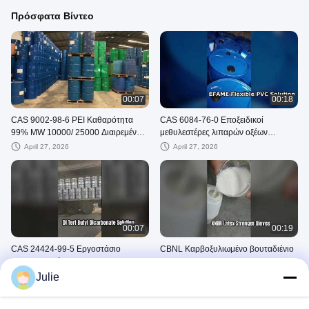
Πρόσφατα Βίντεο
00:07
00:18
CAS 9002-98-6 PEI Καθαρότητα
CAS 6084-76-0 Εποξειδικοί
99% MW 10000/ 25000 Διαιρεμένη
μεθυλεστέρες λιπαρών οξέων
πολυαιθυλενομίνη για ειδικά χημικά
(EFAME) Πλαστικοποιητής για PVC
April 27, 2026
April 27, 2026
00:07
00:19
CAS 24424-99-5 Εργοστάσιο
CBNL Καρβοξυλιωμένο βουταδιένιο
αντιδραστηρίου δι-τερτα-
Nitrile Latex XNBR Latex για
βουτυλοδικαρβονικού
προστατευτικά γάντια και καουτσούκ
Julie
April 27, 2026
April 27, 2026
XNBRL
Βιομηχανικές Χημικές Ουσίες Βαθμού