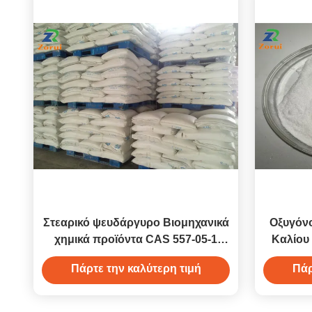
Στεαρικό ψευδάργυρο Βιομηχανικά
Οξυγόνο
χημικά προϊόντα CAS 557-05-1
Καλίου
Σκόνη διαλύτη Βιομηχανική
Πάρτε την καλύτερη τιμή
Πάρ
εφαρμογή