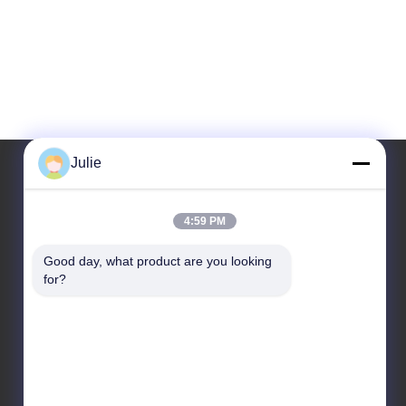
Julie
Η διεύθυνσή μας
4:59 PM
Διεύθυνση
Good day, what product are you looking 
Νο.1107 Triumph Building 6, οδός Yongtai, περιοχή
for?
Pingcheng, Datong, Shanxi, Κίνα
Τηλεφώνημα
86-13546018581