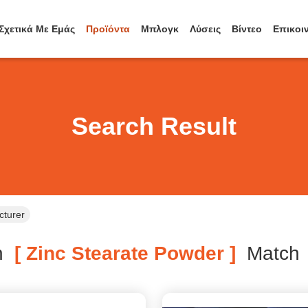
Σχετικά Με Εμάς
Προϊόντα
Μπλογκ
Λύσεις
Βίντεο
Επικοι
Search Result
cturer
h
[ Zinc Stearate Powder ]
Matc