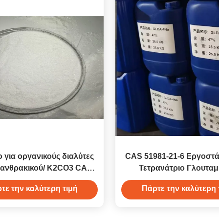
 για οργανικούς διαλύτες
CAS 51981-21-6 Εργοστ
 ανθρακικού/ K2CO3 CAS
Τετρανάτριο Γλουταμ
584-08-7
Διακετυλικό GLDA 
τε την καλύτερη τιμή
Πάρτε την καλύτερη 
Απορρυπαντικά και Καθα