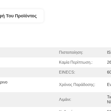
φή Του Προϊόντος
Πιστοποίηση:
I
Καμία Περίπτωση.:
2
EINECS:
6
ινο 
Χρόνος Παράδοσης:
Ε
Τι
Λιμάνι:
Ν