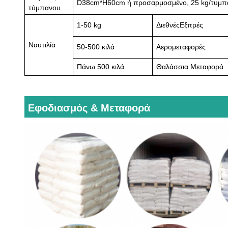
D
38cm*
H
60cm ή προσαρμοσμένο, 25 kg/τυμπ
τύμπανου
1-50 kg
Διεθνές
Εξπρές
Ναυτιλία
50-500 κιλά
Αερομεταφορές
Πάνω
500 κιλά
Θαλάσσια Μεταφορά
Εφοδιασμός & Μεταφορά