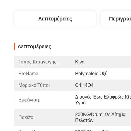
Λεπτομέρειες
Περιγρα
Λεπτομέρειες
Τόπος Καταγωγής:
Κίνα
ProName:
Polymaleic Οξύ
Μοριακό Τύπο:
C4H4O4
Διαυγές Έως Ελαφρώς Κίτρ
Εμφάνιση:
Υγρό
200KG/Drum, Ως Αίτημα 
Πακέτο:
Πελατών