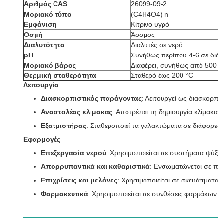
Αριθμός CAS
26099-09-2
Μοριακό τύπο
(C4H4O4) n
Εμφάνιση
Κίτρινο υγρό
Οσμή
Άοσμος
Διαλυτότητα
Διαλυτές σε νερό
pH
Συνήθως περίπου 4-6 σε δι
Μοριακό βάρος
Διαφέρει, συνήθως από 500
Θερμική σταθερότητα
Σταθερό έως 200 °C
Λειτουργία
Διασκορπιστικός παράγοντας
: Λειτουργεί ως διασκορ
Αναστολέας κλίμακας
: Αποτρέπει τη δημιουργία κλίμακ
Εξατμιστήρας
: Σταθεροποιεί τα γαλακτώματα σε διάφορε
Εφαρμογές
Επεξεργασία νερού
: Χρησιμοποιείται σε συστήματα ψύξ
Απορρυπαντικά και καθαριστικά
: Ενσωματώνεται σε π
Επιχρίσεις και μελάνες
: Χρησιμοποιείται σε σκευάσματ
Φαρμακευτικά
: Χρησιμοποιείται σε συνθέσεις φαρμάκων