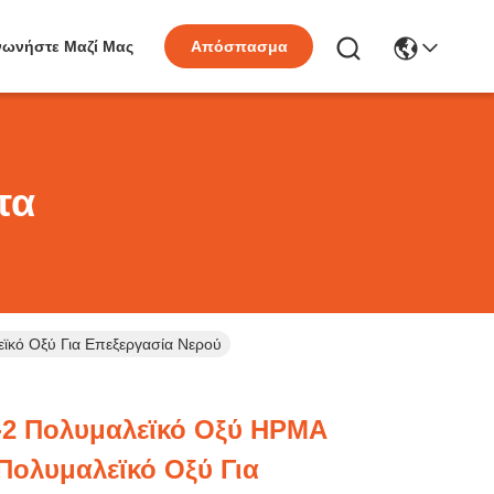
νωνήστε Μαζί Μας
Απόσπασμα
τα
κό Οξύ Για Επεξεργασία Νερού
-2 Πολυμαλεϊκό Οξύ HPMA
Πολυμαλεϊκό Οξύ Για