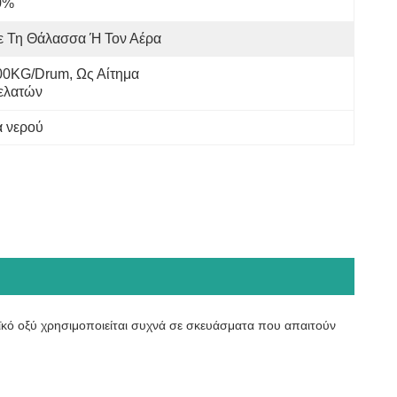
0%
ε Τη Θάλασσα Ή Τον Αέρα
00KG/Drum, Ως Αίτημα 
ελατών
α νερού
εϊκό οξύ χρησιμοποιείται συχνά σε σκευάσματα που απαιτούν