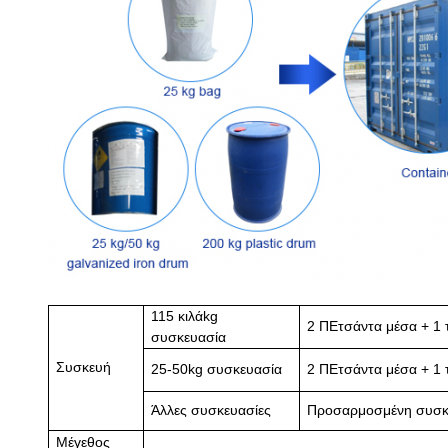
1
15 κιλά
kg
2 Π
Ε
τσάντα μέσα + 1 
συσκευασία
Συσκευή
25-50kg συσκευασία
2 Π
Ε
τσάντα μέσα + 1
Άλλες συσκευασίες
Προσαρμοσμένη συσκ
Μέγεθος