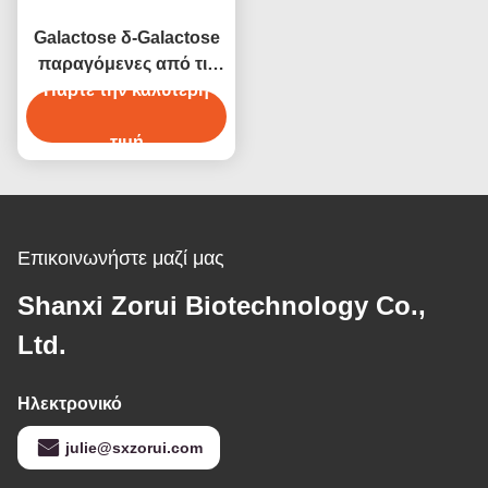
Galactose δ-Galactose
παραγόμενες από τις
Πάρτε την καλύτερη
εγκαταστάσεις
γλυκαντικές ουσίες CAS
59-23-4 τροφίμων
τιμή
Επικοινωνήστε μαζί μας
Shanxi Zorui Biotechnology Co.,
Ltd.
Ηλεκτρονικό
julie@sxzorui.com