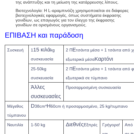
της ανάπτυξης και τη μείωση της κατάρρευσης λίπους.
Βιοτεχνολογία: Η L-αραμπινόζη χρησιμοποιείται σε διάφορες
βιοτεχνολογικές εφαρμογές, όπως συστήματα έκφρασης
γονιδίων, ως επαγωγός για τον έλεγχο της έκφρασης
γονιδίων σε ορισμένους οργανισμούς.
ΕΠΙΒΑΣΗ και παράδοση
15 κιλά
Ε
Συσκευή
1
kg
2 Π
τσάντα μέσα + 1 τσάντα από χ
Καρτόνι
συσκευασία
εξωτερικά μέσα
Ε
25-50kg
2 Π
τσάντα μέσα + 1 τσάντα από 
συσκευασία
εξωτερικά σε τύμπανο
Άλλες
Προσαρμοσμένη συσκευασία
συσκευασίες
D
H
Μέγεθος
38cm*
60cm ή προσαρμοσμένο, 25 kg/τυμπανο
τύμπανου
Διεθνές
Ναυτιλία
1-50 kg
Εξπρές
Γρήγορα!
Από
και
σε π