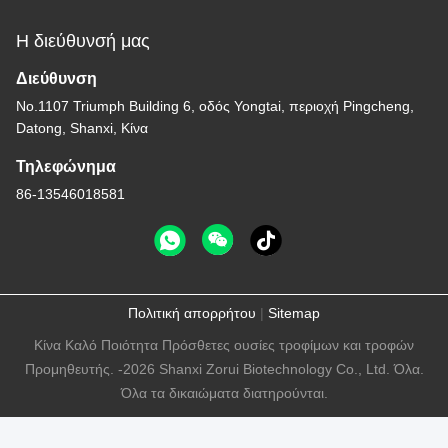
Η διεύθυνσή μας
Διεύθυνση
Νο.1107 Triumph Building 6, οδός Yongtai, περιοχή Pingcheng,
Datong, Shanxi, Κίνα
Τηλεφώνημα
86-13546018581
Πολιτική απορρήτου
|
Sitemap
Κίνα Καλό Ποιότητα Πρόσθετες ουσίες τροφίμων και τροφών
Προμηθευτής. -2026 Shanxi Zorui Biotechnology Co., Ltd. Όλα.
Όλα τα δικαιώματα διατηρούνται.