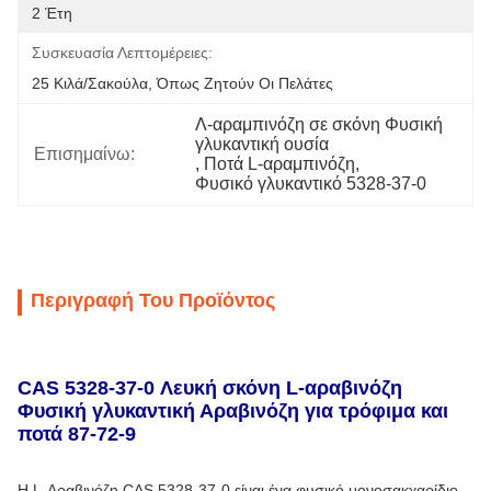
2 Έτη
Συσκευασία Λεπτομέρειες:
25 Κιλά/σακούλα, Όπως Ζητούν Οι Πελάτες
Λ-αραμπινόζη σε σκόνη Φυσική 
γλυκαντική ουσία
Επισημαίνω:
, 
Ποτά L-αραμπινόζη
, 
Φυσικό γλυκαντικό 5328-37-0
Περιγραφή Του Προϊόντος
CAS 5328-37-0 Λευκή σκόνη L-αραβινόζη
Φυσική γλυκαντική Αραβινόζη για τρόφιμα και
ποτά 87-72-9
Η L-Αραβινόζη CAS 5328-37-0 είναι ένα φυσικό μονοσακχαρίδιο,