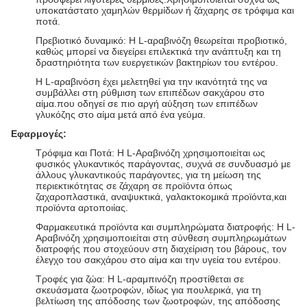
υποκατάστατο χαμηλών θερμίδων ή ζάχαρης σε τρόφιμα και
ποτά.
Πρεβιοτικό δυναμικό: Η L-αραβινόζη θεωρείται προβιοτικό,
καθώς μπορεί να διεγείρει επιλεκτικά την ανάπτυξη και τη
δραστηριότητα των ευεργετικών βακτηρίων του εντέρου.
Η L-αραβινόση έχει μελετηθεί για την ικανότητά της να
συμβάλλει στη ρύθμιση των επιπέδων σακχάρου στο
αίμα.που οδηγεί σε πιο αργή αύξηση των επιπέδων
γλυκόζης στο αίμα μετά από ένα γεύμα.
Εφαρμογές:
Τρόφιμα και Ποτά: Η L-Αραβινόζη χρησιμοποιείται ως
φυσικός γλυκαντικός παράγοντας, συχνά σε συνδυασμό με
άλλους γλυκαντικούς παράγοντες, για τη μείωση της
περιεκτικότητας σε ζάχαρη σε προϊόντα όπως
ζαχαροπλαστικά, αναψυκτικά, γαλακτοκομικά προϊόντα,και
προϊόντα αρτοποιίας.
Φαρμακευτικά προϊόντα και συμπληρώματα διατροφής: Η L-
Αραβινόζη χρησιμοποιείται στη σύνθεση συμπληρωμάτων
διατροφής που στοχεύουν στη διαχείριση του βάρους, τον
έλεγχο του σακχάρου στο αίμα και την υγεία του εντέρου.
Τροφές για ζώα: Η L-αραμπινόζη προστίθεται σε
σκευάσματα ζωοτροφών, ιδίως για πουλερικά, για τη
βελτίωση της απόδοσης των ζωοτροφών, της απόδοσης