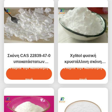
Σκόνη CAS 22839-47-0
Xylitol φυσική
υποκατάστατων
κρυστάλλινη σκόνη
ζάχαρης ασπαρτάμης
Πάρτε την καλύτερη
Πάρτε την καλύτερη
CAS 87-99-0
τροφίμων
γλυκαντικών ουσιών
τιμή
τροφίμων
τιμή