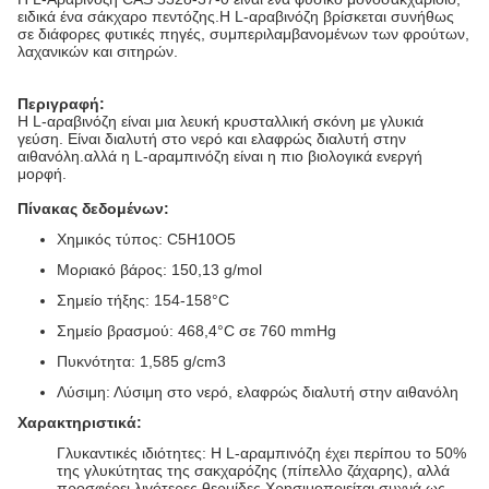
ειδικά ένα σάκχαρο πεντόζης.Η L-αραβινόζη βρίσκεται συνήθως
σε διάφορες φυτικές πηγές, συμπεριλαμβανομένων των φρούτων,
λαχανικών και σιτηρών.
Περιγραφή:
Η L-αραβινόζη είναι μια λευκή κρυσταλλική σκόνη με γλυκιά
γεύση. Είναι διαλυτή στο νερό και ελαφρώς διαλυτή στην
αιθανόλη.αλλά η L-αραμπινόζη είναι η πιο βιολογικά ενεργή
μορφή.
Πίνακας δεδομένων:
Χημικός τύπος: C5H10O5
Μοριακό βάρος: 150,13 g/mol
Σημείο τήξης: 154-158°C
Σημείο βρασμού: 468,4°C σε 760 mmHg
Πυκνότητα: 1,585 g/cm3
Λύσιμη: Λύσιμη στο νερό, ελαφρώς διαλυτή στην αιθανόλη
Χαρακτηριστικά:
Γλυκαντικές ιδιότητες: Η L-αραμπινόζη έχει περίπου το 50%
της γλυκύτητας της σακχαρόζης (πίπελλο ζάχαρης), αλλά
προσφέρει λιγότερες θερμίδες.Χρησιμοποιείται συχνά ως