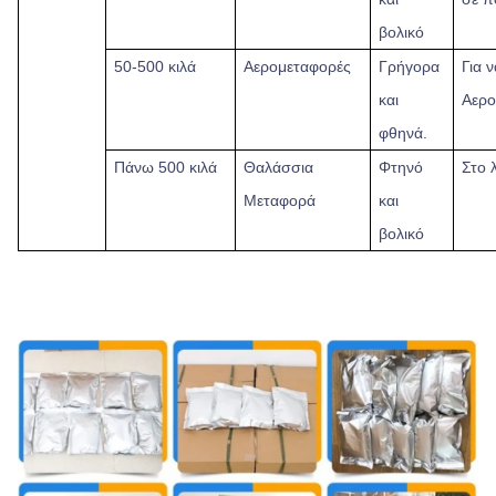
βολικό
50-500 κιλά
Αερομεταφορές
Γρήγορα
Για 
και
Αερο
φθηνά.
Πάνω
500 κιλά
Θαλάσσια
Φτηνό
Στο 
Μεταφορά
και
βολικό