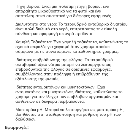
Πηγή βορίου: Είναι μια πολύτιμη πηγή βορίου, ένα
απαραίτητο μικροθρεπτικό για τα φυτά και ένα
αποτελεσματικό συστατικό για διάφορες εφαρμογές.
Διαλυτότητα στο νερό: Το τετραϋδρικό οκταβορικό δινατρίου
είναι πολύ διαλυτό στο νερό, επιτρέποντας την εύκολη
σύνθεση και εφαρμογή σε υγρά προϊόντα.
Χαμηλή Τοξικότητα: Έχει χαμηλή τοξικότητα, καθιστώντας το
σχετικά ασφαλές για χειρισμό όταν χρησιμοποιείται
σύμφωνα με τις συνιστώμενες κατευθυντήριες γραμμές.
Ιδιότητες επιβράδυνσης της φλόγας: Το τετραϋδρικό
οκταβορικό οξικό νάτριο μπορεί να λειτουργήσει ως
επιβραδυντικό της φλόγας σε ορισμένες εφαρμογές,
συμβάλλοντας στην πρόληψη ή επιβράδυνση της
εξάπλωσης της φωτιάς.
Ιδιότητες εντομοκτόνων και μυκητοκτόνων: Έχει
εντομοκτόνες και μυκητοκτόνες ιδιότητες, καθιστώντας το
χρήσιμο για τον έλεγχο των επιβλαβών οργανισμών και
ασθενειών σε διάφορα περιβάλλοντα.
Μαστοράκι pH: Μπορεί να λειτουργήσει ως μαστοράκι pH,
βοηθώντας στη σταθεροποίηση και ρύθμιση του pH των
διαλύσεων.
Εφαρμογές: