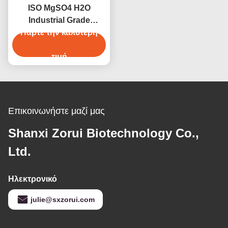
ISO MgSO4 H2O
Industrial Grade
Chemicals Μονοϋδρικά
Πάρτε την καλύτερη
θειικά μαγνήσιο CAS
14168-73-1
τιμή
Επικοινωνήστε μαζί μας
Shanxi Zorui Biotechnology Co.,
Ltd.
Ηλεκτρονικό
julie@sxzorui.com