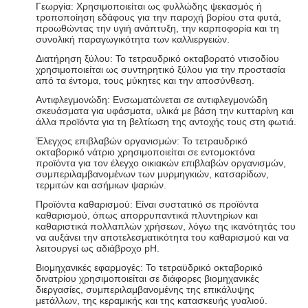
Γεωργία: Χρησιμοποιείται ως φυλλώδης ψεκασμός ή
τροποποίηση εδάφους για την παροχή βορίου στα φυτά,
προωθώντας την υγιή ανάπτυξη, την καρποφορία και τη
συνολική παραγωγικότητα των καλλιεργειών.
Διατήρηση ξύλου: Το τετραυδρικό οκταβορατό ντισοδίου
χρησιμοποιείται ως συντηρητικό ξύλου για την προστασία
από τα έντομα, τους μύκητες και την αποσύνθεση.
Αντιφλεγμονώδη: Ενσωματώνεται σε αντιφλεγμονώδη
σκευάσματα για υφάσματα, υλικά με βάση την κυτταρίνη και
άλλα προϊόντα για τη βελτίωση της αντοχής τους στη φωτιά.
Έλεγχος επιβλαβών οργανισμών: Το τετραυδρικό
οκταβορικό νάτριο χρησιμοποιείται σε εντομοκτόνα
προϊόντα για τον έλεγχο οικιακών επιβλαβών οργανισμών,
συμπεριλαμβανομένων των μυρμηγκιών, κατσαρίδων,
τερμιτών και ασήμιων ψαριών.
Προϊόντα καθαρισμού: Είναι συστατικό σε προϊόντα
καθαρισμού, όπως απορρυπαντικά πλυντηρίων και
καθαριστικά πολλαπλών χρήσεων, λόγω της ικανότητάς του
να αυξάνει την αποτελεσματικότητα του καθαρισμού και να
λειτουργεί ως αδιάβροχο pH.
Βιομηχανικές εφαρμογές: Το τετραϋδρικό οκταβορικό
δινατρίου χρησιμοποιείται σε διάφορες βιομηχανικές
διεργασίες, συμπεριλαμβανομένης της επικάλυψης
μετάλλων, της κεραμικής και της κατασκευής γυαλιού.