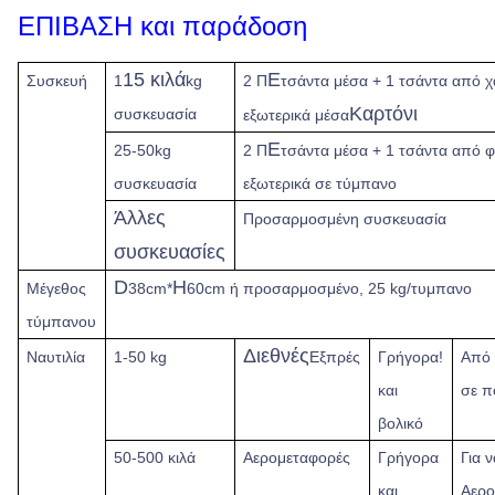
ΕΠΙΒΑΣΗ και παράδοση
15 κιλά
Ε
Συσκευή
1
kg
2 Π
τσάντα μέσα + 1 τσάντα από χ
Καρτόνι
συσκευασία
εξωτερικά μέσα
Ε
25-50kg
2 Π
τσάντα μέσα + 1 τσάντα από 
συσκευασία
εξωτερικά σε τύμπανο
Άλλες
Προσαρμοσμένη συσκευασία
συσκευασίες
D
H
Μέγεθος
38cm*
60cm ή προσαρμοσμένο, 25 kg/τυμπανο
τύμπανου
Διεθνές
Ναυτιλία
1-50 kg
Εξπρές
Γρήγορα!
Από
και
σε π
βολικό
50-500 κιλά
Αερομεταφορές
Γρήγορα
Για 
και
Αερο