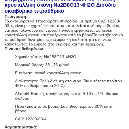
κρυσταλλική σκόνη Na2B8O13·4H2O Δισόδιο
οκταβορικό τετραϋδρικό
Περιγραφή:
Το οκταβορατικό τετραϋδράτη ντισοδίου, με αριθμό CAS 12280-
03-4, είναι μια χημική ένωση που αποτελείται από μόρια βορίου,
νατρίου, οξυγόνου και νερού.Η ένωση εμφανίζεται ως λευκή
κρυσταλλική σκόνη και προέρχεται από το βόραξΤο οκταβορατικό
τετραϋδρικό δινατρίου έχει εξαιρετική διαλυτότητα στο νερό,
καθιστώντας το εύκολο στο χειρισμό και την εφαρμογή.
Πίνακας δεδομένων:
Χημικός τύπος: Na2B8O13·4H2O
Μοριακό βάρος: 381,36 g/mol
Εμφάνιση: Λευκή κρυσταλλική σκόνη
Διαλυτότητα: Πολύ διαλυτή στο νερό (διαλυτότητα περίπου
45% σε θερμοκρασία 20°C)
Αξία pH: Βασική, συνήθως γύρω στο 9-10 σε 1% υδατικό
διάλυμα
Περιεκτικότητα σε βόριο: Συνήθως περίπου 20% κατά
βάρος
CAS: 12280-03-4
Χαρακτηριστικά: