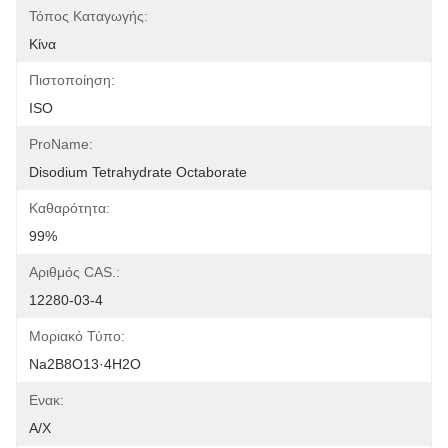
Τόπος Καταγωγής:
Κίνα
Πιστοποίηση:
ISO
ProName:
Disodium Tetrahydrate Octaborate
Καθαρότητα:
99%
Αριθμός CAS.:
12280-03-4
Μοριακό Τύπο:
Na2B8O13·4H2O
Ενακ:
Α/Χ