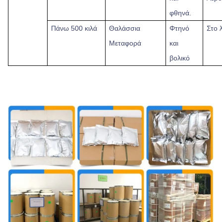
φθηνά.
Πάνω
500 κιλά
Θαλάσσια
Φτηνό
Στο 
Μεταφορά
και
βολικό