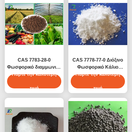
CAS 7783-28-0
CAS 7778-77-0 Διόξινο
Φωσφορικό διαμμωνικό
Φωσφορικό Κάλιο
/ DAP Γαλάζιο κόκκινο
Πάρτε την καλύτερη
Πάρτε την καλύτερη
KH2PO4
λιπάσμα NPK 18-46-0
Ορθοφωσφορικό Κάλιο
21-53-0
τιμή
E340ii
τιμή