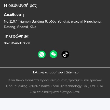
Η διεύθυνσή μας
Διεύθυνση
Νο.1107 Triumph Building 6, οδός Yongtai, περιοχή Pingcheng,
Datong, Shanxi, Κίνα
Τηλεφώνημα
86-13546018581
Πολιτική απορρήτου
|
Sitemap
Κίνα Καλό Ποιότητα Πρόσθετες ουσίες τροφίμων και τροφών
Προμηθευτής. -2026 Shanxi Zorui Biotechnology Co., Ltd. Όλα.
Όλα τα δικαιώματα διατηρούνται.