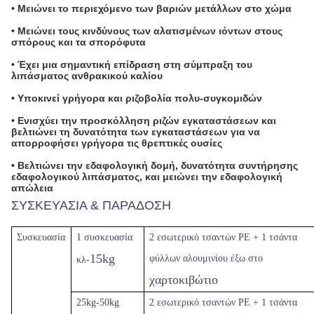
• Μειώνει το περιεχόμενο των βαριών μετάλλων στο χώμα
• Μειώνει τους κινδύνους των αλατισμένων ιόντων στους
σπόρους και τα σπορόφυτα
• Έχει μια σημαντική επίδραση στη σύμπραξη του
λιπάσματος ανθρακικού καλίου
• Υποκινεί γρήγορα και ριζοβολία πολυ-συγκομιδών
• Ενισχύει την προσκόλληση ριζών εγκαταστάσεων και
βελτιώνει τη δυνατότητα των εγκαταστάσεων για να
απορροφήσει γρήγορα τις θρεπτικές ουσίες
• Βελτιώνει την εδαφολογική δομή, δυνατότητα συντήρησης
εδαφολογικού λιπάσματος, και μειώνει την εδαφολογική
απώλεια
ΣΥΣΚΕΥΑΣΙΑ & ΠΑΡΑΔΟΣΗ
Συσκευασία
1 συσκευασία
2 εσωτερικό τσαντών PE + 1 τσάντα
15kg
φύλλων αλουμινίου έξω στο
κλ-
χαρτοκιβώτιο
25kg-50kg
2 εσωτερικό τσαντών PE + 1 τσάντα