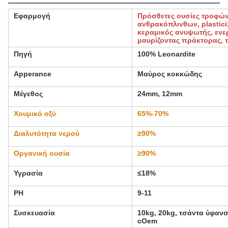
Εφαρμογή
Πρόσθετες ουσίες τροφών
ανθρακόπλινθων, plastici
κεραμικός ανυψωτής, ενε
μαυρίζοντας πράκτορας, 
Πηγή
100% Leonardite
Apperance
Μαύρος κοκκώδης
Μέγεθος
24mm, 12mm
Χουμικό οξύ
65%-70%
Διαλυτότητα νερού
≥90%
Οργανική ουσία
≥90%
Υγρασία
≤18%
PH
9-11
Συσκευασία
10kg, 20kg, τσάντα ύφανσ
cOem