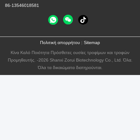
86-13546018581
Πολιτική απορρήτου
|
Sitemap
Κίνα Καλό Ποιότητα Πρόσθετες ουσίες τροφίμων και τροφών
Προμηθευτής. -2026 Shanxi Zorui Biotechnology Co., Ltd. Όλα.
Όλα τα δικαιώματα διατηρούνται.