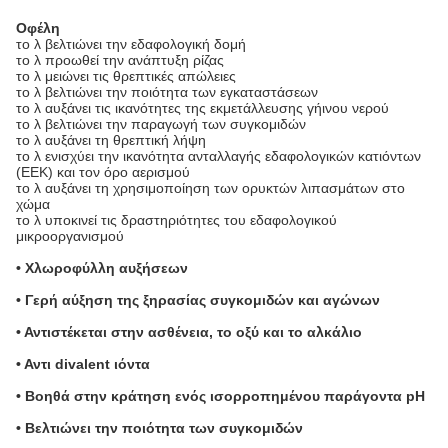
Οφέλη
το λ βελτιώνει την εδαφολογική δομή
το λ προωθεί την ανάπτυξη ρίζας
το λ μειώνει τις θρεπτικές απώλειες
το λ βελτιώνει την ποιότητα των εγκαταστάσεων
το λ αυξάνει τις ικανότητες της εκμετάλλευσης γήινου νερού
το λ βελτιώνει την παραγωγή των συγκομιδών
το λ αυξάνει τη θρεπτική λήψη
το λ ενισχύει την ικανότητα ανταλλαγής εδαφολογικών κατιόντων
(ΕΕΚ) και τον όρο αερισμού
το λ αυξάνει τη χρησιμοποίηση των ορυκτών λιπασμάτων στο
χώμα
το λ υποκινεί τις δραστηριότητες του εδαφολογικού
μικροοργανισμού
• Χλωροφύλλη αυξήσεων
• Γερή αύξηση της ξηρασίας συγκομιδών και αγώνων
• Αντιστέκεται στην ασθένεια, το οξύ και το αλκάλιο
• Αντι divalent ιόντα
• Βοηθά στην κράτηση ενός ισορροπημένου παράγοντα pH
• Βελτιώνει την ποιότητα των συγκομιδών