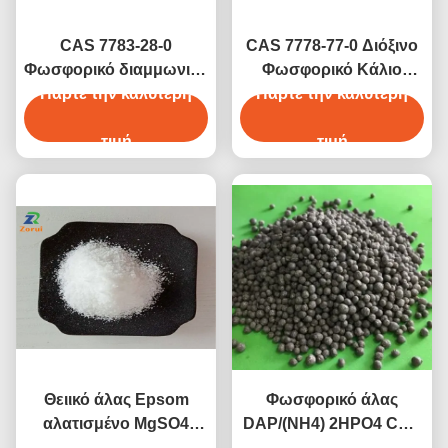
CAS 7783-28-0
CAS 7778-77-0 Διόξινο
Φωσφορικό διαμμωνικό
Φωσφορικό Κάλιο
/ DAP Γαλάζιο κόκκινο
Πάρτε την καλύτερη
Πάρτε την καλύτερη
KH2PO4
λιπάσμα NPK 18-46-0
Ορθοφωσφορικό Κάλιο
21-53-0
τιμή
E340ii
τιμή
Θειικό άλας Epsom
Φωσφορικό άλας
αλατισμένο MgSO4
DAP/(NH4) 2HPO4 CAS
Πάρτε την καλύτερη
CAS 7487-88-9
7783-28-0 διαμμωνίου
Πάρτε την καλύτερη