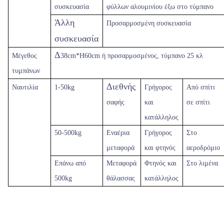
συσκευασία
φύλλων αλουμινίου έξω στο τύμπανο
Άλλη
Προσαρμοσμένη συσκευασία
συσκευασία
Δ
Μέγεθος
38cm*H60cm ή προσαρμοσμένος, τύμπανο 25 κλ
τυμπάνων
Διεθνής
Ναυτιλία
1-50kg
Γρήγορος
Από σπίτι
σαφής
και
σε σπίτι
κατάλληλος
50-500kg
Εναέρια
Γρήγορος
Στο
μεταφορά
και φτηνός
αεροδρόμιο
Επάνω από
Μεταφορά
Φτηνός και
Στο λιμένα
500kg
θάλασσας
κατάλληλος