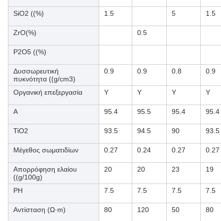
SiO2 ((%)
1.5
5
1.5
ZrO(%)
0.5
P2O5 ((%)
Δυσσωρευτική
0.9
0.9
0.8
0.9
πυκνότητα ((g/cm3)
Οργανική επεξεργασία
Y
Y
Y
Y
Α
95.4
95.5
95.4
95.4
TiO2
93.5
94.5
90
93.5
Μέγεθος σωματιδίων
0.27
0.24
0.27
0.27
Απορρόφηση ελαίου
20
20
23
19
((g/100g)
PH
7.5
7.5
7.5
7.5
Αντίσταση (Ω·m)
80
120
50
80