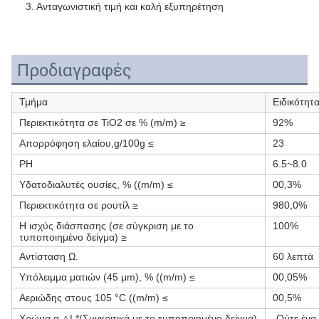
3. Ανταγωνιστική τιμή και καλή εξυπηρέτηση
Προδιαγραφές
Τμήμα
Ειδικότητ
Περιεκτικότητα σε TiO2 σε % (m/m) ≥
92%
Απορρόφηση ελαίου,g/100g ≤
23
PH
6.5~8.0
Υδατοδιαλυτές ουσίες, % ((m/m) ≤
00,3%
Περιεκτικότητα σε ρουτίλ ≥
980,0%
Η ισχύς διάσπασης (σε σύγκριση με το
100%
τυποποιημένο δείγμα) ≥
Αντίσταση Ω.
60 λεπτά
Υπόλειμμα ματιών (45 μm), % ((m/m) ≤
00,05%
Αεριώδης στους 105 °C ((m/m) ≤
00,5%
Χρώμα α △L*(Συγκριτικά με το τυποποιημένο δείγμα)
-Ούτε ένα