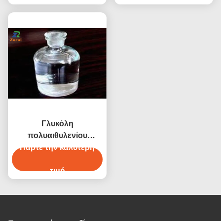
CAS 7631-86-9 E551
55-6
Γλυκόλη
πολυαιθυλενίου
γόμφος-200/γόμφος-400
Πάρτε την καλύτερη
600 4000 6000 8000
CAS 25322-68-3
τιμή