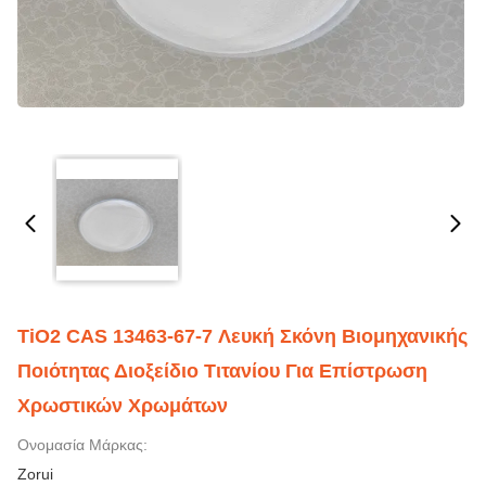
TiO2 CAS 13463-67-7 Λευκή Σκόνη Βιομηχανικής
Ποιότητας Διοξείδιο Τιτανίου Για Επίστρωση
Χρωστικών Χρωμάτων
Ονομασία Μάρκας:
Zorui