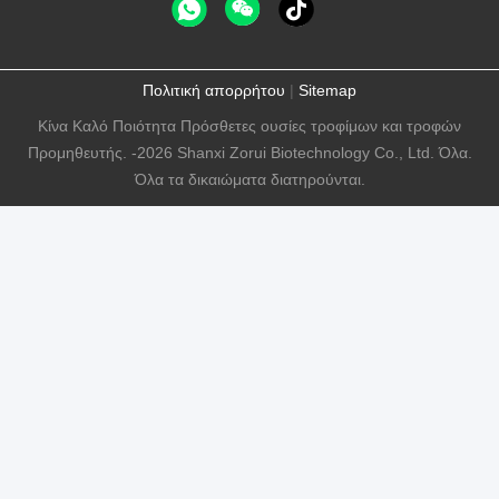
Πολιτική απορρήτου
|
Sitemap
Κίνα Καλό Ποιότητα Πρόσθετες ουσίες τροφίμων και τροφών
Προμηθευτής. -2026 Shanxi Zorui Biotechnology Co., Ltd. Όλα.
Όλα τα δικαιώματα διατηρούνται.