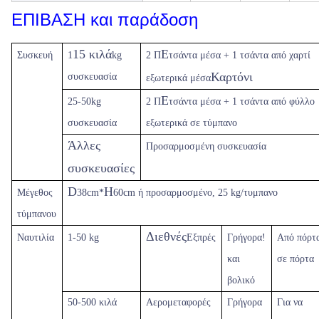
ΕΠΙΒΑΣΗ και παράδοση
15 κιλά
Ε
Συσκευή
1
kg
2 Π
τσάντα μέσα + 1 τσάντα από χαρτί
Καρτόνι
συσκευασία
εξωτερικά μέσα
Ε
25-50kg
2 Π
τσάντα μέσα + 1 τσάντα από φύλλο
συσκευασία
εξωτερικά σε τύμπανο
Άλλες
Προσαρμοσμένη συσκευασία
συσκευασίες
D
H
Μέγεθος
38cm*
60cm ή προσαρμοσμένο, 25 kg/τυμπανο
τύμπανου
Διεθνές
Ναυτιλία
1-50 kg
Εξπρές
Γρήγορα!
Από πόρτ
και
σε πόρτα
βολικό
50-500 κιλά
Αερομεταφορές
Γρήγορα
Για να