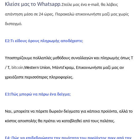
Κλείσε μας το Whatsapp.
Στείλε μας ένα e-mail, θα λάβεις 
απάντηση μέσα σε 24 ώρες.
Παρακαλώ επικοινωνήστε μαζί μας χωρίς 
δισταγμό.
Ε2:Τι είδους όρους πληρωμής αποδέχεστε;
Υποστηρίζουμε πολλαπλές μεθόδους συναλλαγών και πληρωμής όπως T 
/ T,
bitcoin,
Western Union,
ΜάντιΓκραμ,
Επικοινωνήστε μαζί μας αν 
χρειάζεστε περισσότερες πληροφορίες.
Ε3:Πώς μπορώ να πάρω ένα δείγμα;
Ναι, μπορείτε να πάρετε δωρεάν δείγματα για κάποια προϊόντα, αλλά το 
κόστος αποστολής θα πρέπει να καταβληθεί από τους πελάτες.
Ε4: Πώς να επιβεβαιώσετε την ποιότητα του προϊόντος πριν από την 