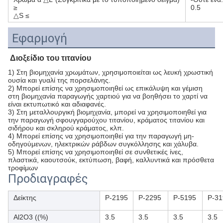
≥
0.5
△S ≤
Εφαρμογή
Διοξείδιο του τιτανίου
1) Στη βιομηχανία χρωμάτων, χρησιμοποιείται ως λευκή χρωστική
ουσία και γυαλί της πορσελάνης.
2) Μπορεί επίσης να χρησιμοποιηθεί ως επικάλυψη και γέμιση
στη βιομηχανία παραγωγής χαρτιού για να βοηθήσει το χαρτί να
είναι εκτυπωτικό και αδιαφανές.
3) Στη μεταλλουργική βιομηχανία, μπορεί να χρησιμοποιηθεί για
την παραγωγή σφουγγαρούχου τιτανίου, κράματος τιτανίου και
σιδήρου και σκληρού κράματος, κλπ.
4) Μπορεί επίσης να χρησιμοποιηθεί για την παραγωγή μη-
οδηγούμενων, ηλεκτρικών ράβδων συγκόλλησης και χάλυβα.
5) Μπορεί επίσης να χρησιμοποιηθεί σε συνθετικές ίνες,
πλαστικά, καουτσούκ, εκτύπωση, βαφή, καλλυντικά και πρόσθετα
τροφίμων
Προδιαγραφές
Δείκτης
Ρ-2195
Ρ-2295
Ρ-5195
Ρ-31
Al2O3 ((%)
3.5
3.5
3.5
3.5