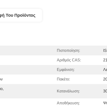
φή Του Προϊόντος
Πιστοποίηση:
I
Αριθμός CAS:
2
Εμφάνιση:
Λ
ών
Πακέτο:
2
ο, 
Κατανάλωση:
3
Αποθήκευση:
Ψ