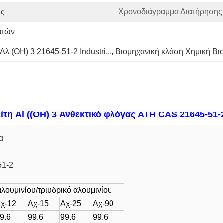
ώς
Χρονοδιάγραμμα Διατήρησης
ατών
Αλ (OH) 3 21645-51-2 Industri...
, 
Βιομηχανική κλάση Χημική Βι
λίτη Al ((OH) 3 Ανθεκτικό φλόγας ATH CAS 21645-51-
α
51-2
αλουμινίου/τριυδρικό αλουμινίου
χ-12
Αχ-15
Αχ-25
Αχ-90
9.6
99.6
99.6
99.6