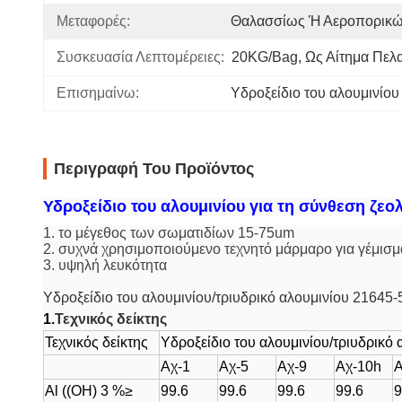
Μεταφορές:
Θαλασσίως Ή Αεροπορικ
Συσκευασία Λεπτομέρειες:
20KG/bag, Ως Αίτημα Πελ
Επισημαίνω:
Υδροξείδιο του αλουμινίου 
Περιγραφή Του Προϊόντος
Υδροξείδιο του αλουμινίου για τη σύνθεση ζεο
1. το μέγεθος των σωματιδίων 15-75um
2. συχνά χρησιμοποιούμενο τεχνητό μάρμαρο για γέμισμ
3. υψηλή λευκότητα
Υδροξείδιο του αλουμινίου/τριυδρικό αλουμινίου 21645-
1.
Τεχνικός δείκτης
Τεχνικός δείκτης
Υδροξείδιο του αλουμινίου/τριυδρικό 
Αχ-1
Αχ-5
Αχ-9
Αχ-10h
Α
Al ((OH) 3 %≥
99.6
99.6
99.6
99.6
9