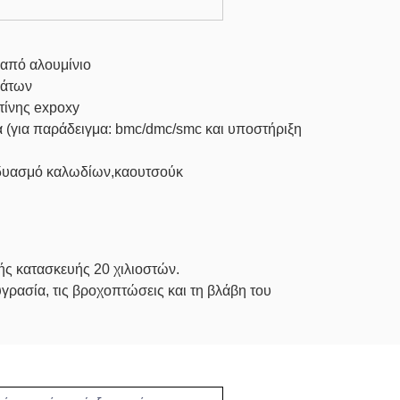
από αλουμίνιο
μάτων
τίνης expoxy
ά (για παράδειγμα: bmc/dmc/smc και υποστήριξη
υνδυασμό καλωδίων,καουτσούκ
ής κατασκευής 20 χιλιοστών.
γρασία, τις βροχοπτώσεις και τη βλάβη του