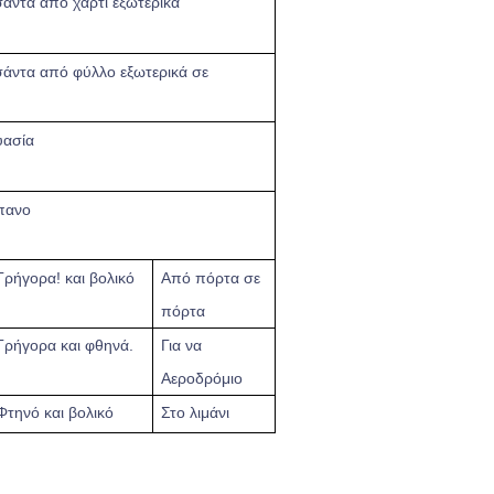
σάντα από χαρτί εξωτερικά
σάντα από φύλλο εξωτερικά σε
υασία
πανο
Γρήγορα!
και βολικό
Από πόρτα σε
πόρτα
Γρήγορα και φθηνά.
Για να
Αεροδρόμιο
Φτηνό και βολικό
Στο λιμάνι