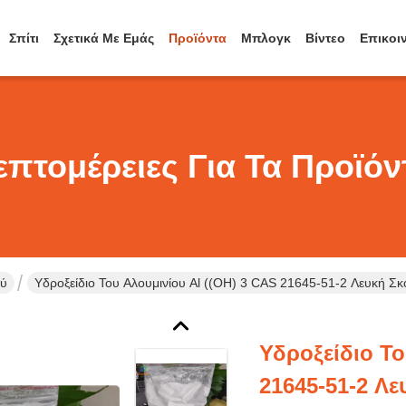
Σπίτι
Σχετικά Με Εμάς
Προϊόντα
Μπλογκ
Βίντεο
Επικοι
επτομέρειες Για Τα Προϊόν
ού
Υδροξείδιο Του Αλουμινίου Al ((OH) 3 CAS 21645-51-2 Λευκή Σκ
Υδροξείδιο Το
21645-51-2 Λ