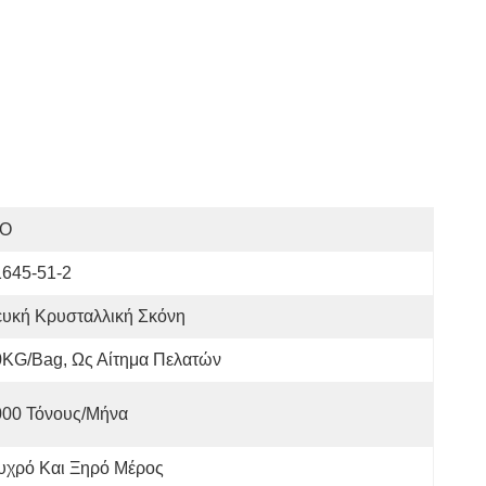
SO
1645-51-2
ευκή Κρυσταλλική Σκόνη
0KG/bag, Ως Αίτημα Πελατών
000 Τόνους/μήνα
υχρό Και Ξηρό Μέρος