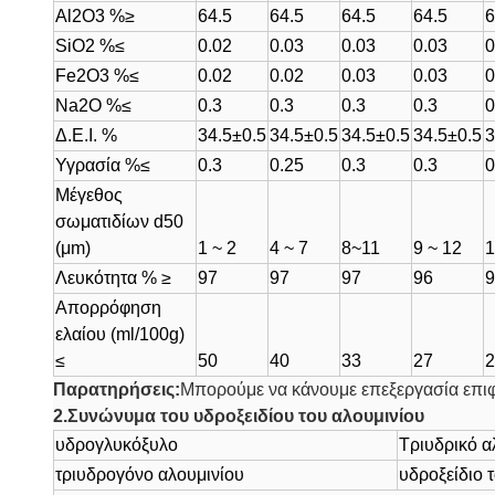
Al2O3 %≥
64.5
64.5
64.5
64.5
6
SiO2 %≤
0.02
0.03
0.03
0.03
0
Fe2O3 %≤
0.02
0.02
0.03
0.03
0
Na2O %≤
0.3
0.3
0.3
0.3
0
Δ.Ε.Ι. %
34.5±0.5
34.5±0.5
34.5±0.5
34.5±0.5
3
Υγρασία %≤
0.3
0.25
0.3
0.3
0
Μέγεθος
σωματιδίων d50
(μm)
1 ~ 2
4 ~ 7
8~11
9 ~ 12
1
Λευκότητα % ≥
97
97
97
96
9
Απορρόφηση
ελαίου (ml/100g)
≤
50
40
33
27
2
Παρατηρήσεις:
Μπορούμε να κάνουμε επεξεργασία επιφά
2.Συνώνυμα του υδροξειδίου του αλουμινίου
υδρογλυκόξυλο
Τριυδρικό α
τριυδρογόνο αλουμινίου
υδροξείδιο 