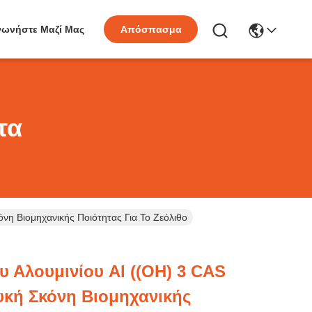
νωνήστε Μαζί Μας
Απόσπασμα
τα
όνη Βιομηχανικής Ποιότητας Για Το Ζεόλιθο
υ Αλουμινίου Al ((OH) 3 CAS
ευκή Σκόνη Βιομηχανικής