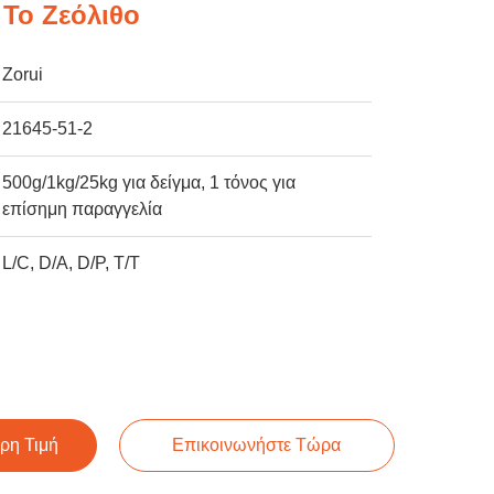
 Το Ζεόλιθο
Zorui
21645-51-2
500g/1kg/25kg για δείγμα, 1 τόνος για
επίσημη παραγγελία
L/C, D/A, D/P, T/T
ρη Τιμή
Επικοινωνήστε Τώρα