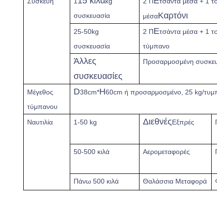
15 κιλά
Ε
Συσκευή
1
kg
2 Π
τσάντα μέσα + 1 τ
Καρτόνι
συσκευασία
μέσα
Ε
25-50kg
2 Π
τσάντα μέσα + 1 τ
συσκευασία
τύμπανο
Άλλες
Προσαρμοσμένη συσκε
συσκευασίες
D
H
Μέγεθος
38cm*
60cm ή προσαρμοσμένο, 25 kg/τυμ
τύμπανου
Διεθνές
Ναυτιλία
1-50 kg
Εξπρές
50-500 κιλά
Αερομεταφορές
Πάνω
500 κιλά
Θαλάσσια Μεταφορά