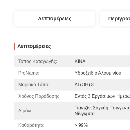
Λεπτομέρειες
Περιγρα
Λεπτομέρειες
Τόπος Καταγωγής:
ΚΙΝΑ
ProName:
Υδροξείδιο Αλουμινίου
Μοριακό Τύπο:
Al (OH) 3
Χρόνος Παράδοσης:
Εντός 3 Εργάσιμων Ημερ
Τιαντζίν, Σαγκάη, Τσινγκντά
Λιμάνι:
Νίνγκμπο
Καθαρότητα:
> 99%