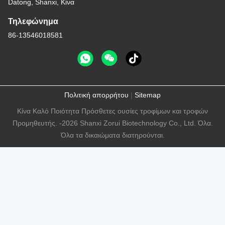
Datong, Shanxi, Κίνα
Τηλεφώνημα
86-13546018581
Πολιτική απορρήτου
|
Sitemap
Κίνα Καλό Ποιότητα Πρόσθετες ουσίες τροφίμων και τροφών
Προμηθευτής. -2026 Shanxi Zorui Biotechnology Co., Ltd. Όλα.
Όλα τα δικαιώματα διατηρούνται.