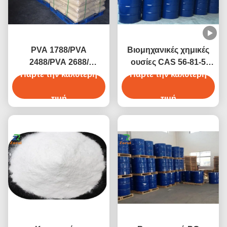
PVA 1788/PVA
Βιομηχανικές χημικές
2488/PVA 2688/
ουσίες CAS 56-81-5
Πάρτε την καλύτερη
πολυβινυλικό
Πάρτε την καλύτερη
βαθμού γλυκερίνης
οινόπνευμα CAS 9002-
γλυκερίνης
89-5
τιμή
τιμή