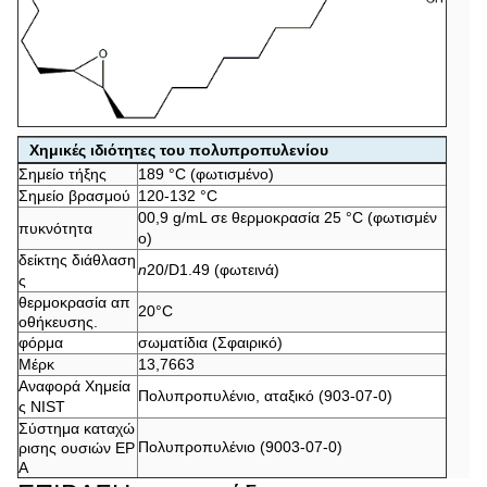
Χημικές ιδιότητες του πολυπροπυλενίου
Σημείο τήξης
189 °C (φωτισμένο)
Σημείο βρασμού
120-132 °C
00,9 g/mL σε θερμοκρασία 25 °C (φωτισμέν
πυκνότητα
ο)
δείκτης διάθλαση
n
20/D
1.49 (φωτεινά)
ς
θερμοκρασία απ
20°C
οθήκευσης.
φόρμα
σωματίδια (Σφαιρικό)
Μέρκ
13,7663
Αναφορά Χημεία
Πολυπροπυλένιο, αταξικό (903-07-0)
ς NIST
Σύστημα καταχώ
Πολυπροπυλένιο (9003-07-0)
ρισης ουσιών EP
A