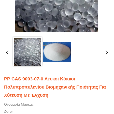
PP CAS 9003-07-0 Λευκοί Κόκκοι
Πολυπροπυλενίου Βιομηχανικής Ποιότητας Για
Χύτευση Με Έγχυση
Ονομασία Μάρκας:
Zorui