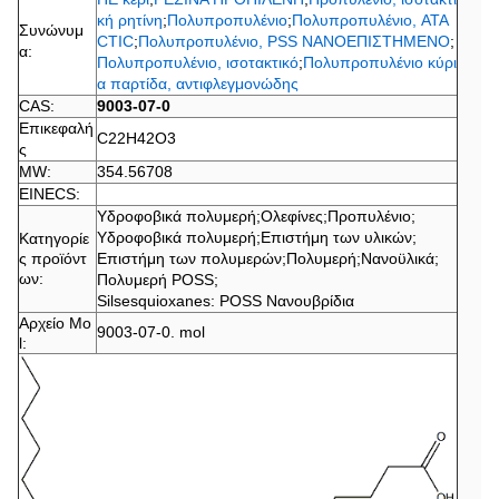
κή ρητίνη
;
Πολυπροπυλένιο
;
Πολυπροπυλένιο, ATA
Συνώνυμ
CTIC
;
Πολυπροπυλένιο, PSS ΝΑΝΟΕΠΙΣΤΗΜΕΝΟ
;
α:
Πολυπροπυλένιο, ισοτακτικό
;
Πολυπροπυλένιο κύρι
α παρτίδα, αντιφλεγμονώδης
CAS:
9003-07-0
Επικεφαλή
C22H42O3
ς
MW:
354.56708
EINECS:
Υδροφοβικά πολυμερή
;
Ολεφίνες
;
Προπυλένιο
;
Υδροφοβικά πολυμερή
;
Επιστήμη των υλικών
;
Κατηγορίε
ς προϊόντ
Επιστήμη των πολυμερών
;
Πολυμερή
;
Νανοϋλικά
;
ων:
Πολυμερή POSS
;
Silsesquioxanes: POSS Νανουβρίδια
Αρχείο Mo
9003-07-0. mol
l: