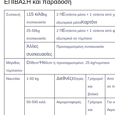
ΕΠΙΒΑΣΗ και παράδοση
15 κιλά
Ε
Συσκευή
1
kg
2 Π
τσάντα μέσα + 1 τσάντα από χ
Καρτόνι
συσκευασία
εξωτερικά μέσα
Ε
25-50kg
2 Π
τσάντα μέσα + 1 τσάντα από 
συσκευασία
εξωτερικά σε τύμπανο
Άλλες
Προσαρμοσμένη συσκευασία
συσκευασίες
D
H
Μέγεθος
38cm*
60cm ή προσαρμοσμένο, 25 kg/τυμπανο
τύμπανου
Διεθνές
Ναυτιλία
1-50 kg
Εξπρές
Γρήγορα!
Από
και
σε π
βολικό
50-500 κιλά
Αερομεταφορές
Γρήγορα
Για 
και
Αερο