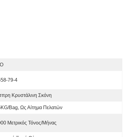
SO
558-79-4
σπρη Κρυστάλινη Σκόνη
5KG/bag, Ως Αίτημα Πελατών
000 Μετρικός Τόνος/μήνας