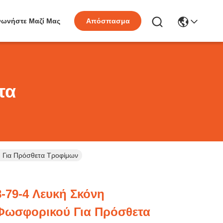
νωνήστε Μαζί Μας
Απόσπασμα
τα
 Για Πρόσθετα Τροφίμων
-79-4 Λευκή Σκόνη
Φωσφορικού Για Πρόσθετα