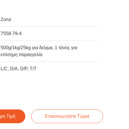
Zorui
7558-79-4
500g/1kg/25kg για δείγμα, 1 τόνος για
επίσημη παραγγελία
L/C, D/A, D/P, T/T
ρη Τιμή
Επικοινωνήστε Τώρα