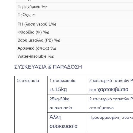
Περιεχόμενο %≥
Π
Ο
≥
2
5%
PH (λύση νερού 1%)
Φθορίδιο (Φ) %≤
Βαρύ μέταλλο (PB) %≤
Αρσενικό (όπως) %≤
Water-insoluble %≤
ΣΥΣΚΕΥΑΣΙΑ & ΠΑΡΑΔΟΣΗ
Συσκευασία
1 συσκευασία
2 εσωτερικό
τσαντών PE
15kg
χαρτοκιβώτιο
κλ-
στο
25kg-50kg
2 εσωτερικό τσαντών P
συσκευασία
στο τύμπανο
Άλλη
Προσαρμοσμένη συσκε
συσκευασία