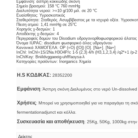
Εμφάνιση: άσπρη κοκκώδης σκόνη
Σημείο βρασμού: 158 °C 760 mmHg
Διαλυτότητα νερού: >=10 g/100 μιλ. σε 20 °C
Ευαίσθητος: Υγροσκοπικός
Σταθερότητα: Σταθερός. Ασυμβίβαστος με τα ισχυρά οξέα. Υγροσκοπ
Πίεση ατμού: 1,41 mmHg σε 25°C
Χορηγός χ-δεσμών: 1
Αποδέκτης χ-δεσμών: 4
Περιγραφείς δομών του Disodium υδρογονορθοφωσφορικού άλατος 
Όνομα IUPAC: disodium φωσφορικό άλας υδρογόνου
Κανονικά ΧΑΜΟΓΕΛΑ: OP (=O) ([Ο]) [Ο]. [Na+]. [Na+]
InChI: InChI=1S/2Na.H3O4P/c 1-5 (2,3) 4/h (H3,1,2,3,4) /q2*+1 /p-2
InChIKey: Bniildvggaeeig-uhfffaoysa-λ
Κατηγορίες προϊόντων: Inorganics Χημεία
H.S ΚΩΔΙΚΑΣ:
28352200
Εμφάνιση
: Άσπρη σκόνη Διαλυμένος στο νερό Un-dissolved
Χρήσεις
: Μπορεί να χρησιμοποιηθεί για να παραγάγει τη σκ
fermentationadjunct και κόλλα.
Συσκευασία και αποθήκευση
: 25Kg, 50Kg, 1000kg στην
Δείκτης