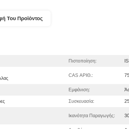
φή Του Προϊόντος
Πιστοποίηση:
I
CAS ΑΡΙΘ.:
7
Άλας
Εμφάνιση:
Ά
ρες
Συσκευασία:
2
Ικανότητα Παραγωγής:
3