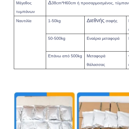
Δ
Μέγεθος
38cm*H60cm ή προσαρμοσμένος, τύμπαν
τυμπάνων
Διεθνής
Ναυτιλία
1-50kg
σαφής
50-500kg
Εναέρια μεταφορά
Επάνω από
500kg
Μεταφορά
θάλασσας