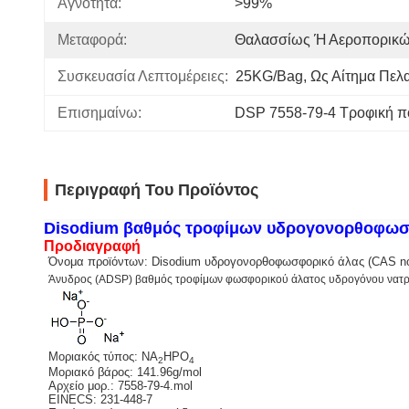
Αγνότητα:
>99%
Μεταφορά:
Θαλασσίως Ή Αεροπορικ
Συσκευασία Λεπτομέρειες:
25KG/bag, Ως Αίτημα Πελ
Επισημαίνω:
DSP 7558-79-4 Τροφική π
Περιγραφή Του Προϊόντος
Disodium βαθμός τροφίμων υδρογονορθοφωσ
Προδιαγραφή
Όνομα προϊόντων: Disodium υδρογονορθοφωσφορικό άλας (CAS no
Άνυδρος (ADSP) βαθμός τροφίμων φωσφορικού άλατος υδρογόνου νατρί
Μοριακός τύπος: NA
HPO
2
4
Μοριακό βάρος: 141.96g/mol
Αρχείο μορ.: 7558-79-4.mol
EINECS: 231-448-7