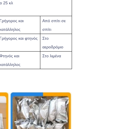
ο 25 κλ
Γρήγορος
και
Από σπίτι σε
κατάλληλος
σπίτι
Γρήγορος και φτηνός
Στο
αεροδρόμιο
Φτηνός και
Στο λιμένα
κατάλληλος